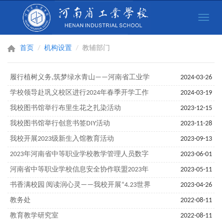
Toggle
naviga
首页
机构设置
教辅部门
履行植树义务,筑梦绿水青山——河南省工业学
2024-03-26
校开展2024年植树活动
学校领导赴巩义校区进行2024年春季开学工作
2024-03-19
检查
我校图书馆举行布里生花之扎染活动
2023-12-15
我校图书馆举行创意书签DIY活动
2023-11-28
我校开展2023级新生入馆教育活动
2023-09-13
2023年河南省中等职业学校教学管理人员数字
2023-06-01
素养能力提升培训会召开
河南省中等职业学校信息安全协作联盟2023年
2023-05-11
理事长会议在河南省工业学校召开
书香满校园 阅读润心灵——我校开展“4.23世界
2023-04-26
读书日”活动
教务处
2022-08-11
教育教学研究室
2022-08-11