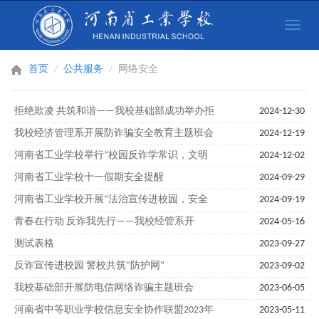
Toggle
naviga
首页
公共服务
网络安全
拒绝欺凌 共筑和谐——我校基础部成功举办拒
2024-12-30
绝校园欺凌主题班会
我校经济管理系开展防诈骗安全教育主题班会
2024-12-19
河南省工业学校举行“校园反诈学常识，文明
2024-12-02
实践共参与”主题宣讲活动
河南省工业学校十一假期安全提醒
2024-09-29
河南省工业学校开展“法治宣传进校园，安全
2024-09-19
教育促成长”法制安全进校园活动
青春在行动 反诈我先行——我校经管系开
2024-05-16
展“庆五一迎五四”反诈防骗主题活动
测试表格
2023-09-27
反诈宣传进校园 警校共筑“防护网”
2023-09-02
我校基础部开展防电信网络诈骗主题班会
2023-06-05
河南省中等职业学校信息安全协作联盟2023年
2023-05-11