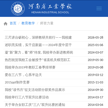
Toggle
naviga
首页
教育教学
师资力量
三尺讲台砺初心，深耕教研共前行——我校建
2026-05-28
筑与艺术系开展公开课教研活动
述职亮实绩，实干启新篇——2024年度中层干
2025-01-06
部述职述廉暨考核会议举行
凝“新”聚力，蓄“师”待发, 我校举办新进教师岗
2024-03-07
前培训班
热烈祝贺我校工会被授予“省直机关模范职工
2019-05-30
之家”称号
我校举办2019年教职工春季排球赛
2019-05-08
爱在三八节，心系半边天
2019-03-12
2015ppt制作竞赛
2015-11-03
我校“读书月”征文活动部分获奖作品展示
2014-09-30
我校举行三八节双升比赛活动
2014-03-17
关于举办女职工庆“三八”双升比赛的通知
2014-03-04